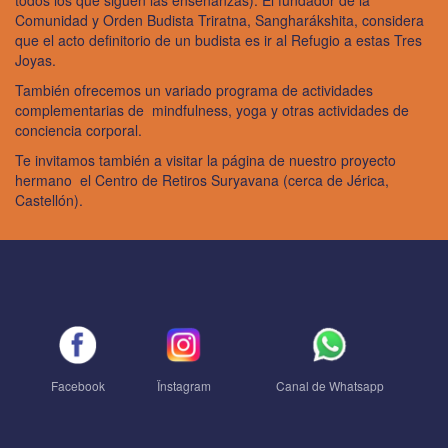
todos los que siguen las enseñanzas). El fundador de la
Comunidad y Orden Budista Triratna,
Sangharákshita
, considera
que el acto definitorio de un budista es ir al Refugio a estas Tres
Joyas.
También ofrecemos un variado programa de actividades
complementarias de mindfulness, yoga y otras actividades de
conciencia corporal.
Te invitamos también a visitar la página de nuestro proyecto
hermano el
Centro de Retiros Suryavana
(cerca de Jérica,
Castellón).
Facebook
Ïnstagram
Canal de Whatsapp