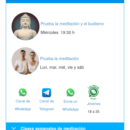
Prueba
la
meditación
y el budismo
Miércoles 19:30 h
Prueba la meditación
Lun, mar, mié, vie y sáb
Canal de
Canal de
Envía
un
Jóvenes
Telegram
WhatsApp
WhatsApp
18 a 35
Clases semanales de meditación