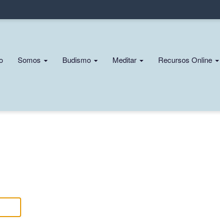
Pasar
al
contenido
principal
n
io
Somos
Budismo
Meditar
Recursos Online
gation