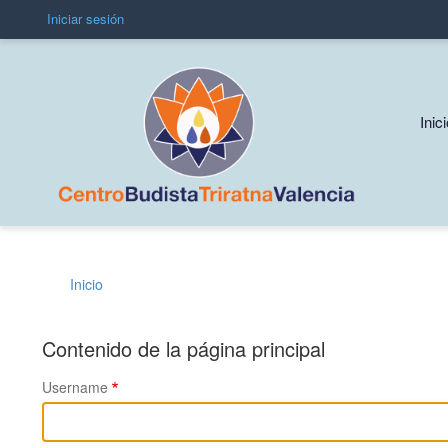
Iniciar sesión
User
account
menu
Mai
Inic
navi
Inicio
Sobrescribir
enlaces
Contenido de la página principal
de
Username
ayuda
a