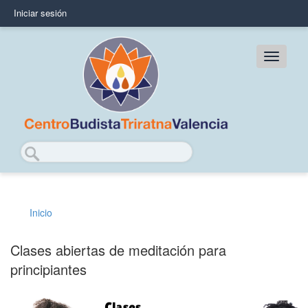
Pasar
Iniciar sesión
User
al
contenido
account
principal
Main
menu
navig
Buscar
Inicio
Sobrescribir
enlaces
Clases abiertas de meditación para
principiantes
de
ayuda