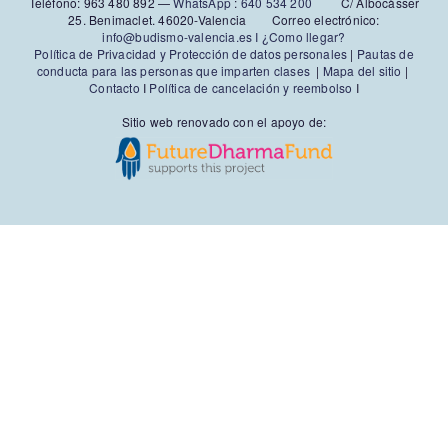
Teléfono: 963 480 892‬ —
WhatsApp
:
640 534 200
C/ Albocàsser
25. Benimaclet. 46020-Valencia Correo electrónico:
info@budismo-valencia.es I
¿Como llegar?
Política de Privacidad y Protección de datos personales
|
Pautas de
conducta para las personas que imparten clases
|
Mapa del sitio
|
Contacto
I
Política de cancelación y reembolso
I
Sitio web renovado con el apoyo de: