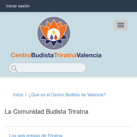
Pasar
Iniciar sesión
User
al
contenido
account
principal
Main
menu
navig
Buscar
Inicio
¿Qué es el Centro Budista de Valencia?
Sobrescribir
enlaces
La Comunidad Budista Triratna
de
ayuda
Los seis énfasis de Triratna