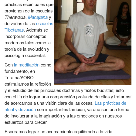
prácticas espirituales que
provienen de la escuelas
Theravada
,
Mahayana
y
de varias de las
escuelas
Tibetanas
. Además se
incorporan conceptos
modernos tales como la
teoría de la evolución y
psicología occidental.
Con
la meditación
como
fundamento, en
Triratna/AOBO
estimulamos la reflexión
y el estudio de las principales doctrinas y textos budistas; esto
con el fin de lograr una comprensión profunda de ellas y tratar así
de acercarnos a una visión clara de las cosas.
Las prácticas de
ritual y devoción
son importantes también, ya que son una forma
de involucrar a la imaginación y a las emociones en nuestros
esfuerzos para crecer.
Esperamos lograr un acercamiento equilibrado a la vida