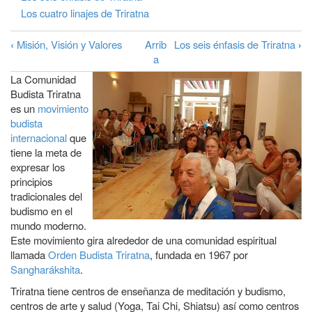
a
Los cuatro linajes de Triratna
la
‹
Misión, Visión y Valores
Arrib
Los seis énfasis de Triratna
›
Enlaces
navegación
a
transversales
La Comunidad
de
Budista Triratna
es un
movimiento
Book
budista
para
internacional
que
tiene la meta de
La
expresar los
Comunidad
principios
Budista
tradicionales del
budismo en el
Triratna
mundo moderno.
Este movimiento gira alrededor de una comunidad espiritual
llamada
Orden Budista Triratna
, fundada en 1967 por
Sangharákshita
.
Triratna tiene centros de enseñanza de meditación y budismo,
centros de arte y salud (Yoga, Tai Chi, Shiatsu) así como centros