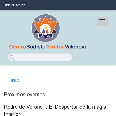
Pasar
Iniciar sesión
User
al
contenido
account
principal
Main
menu
navig
Buscar
Inicio
Sobrescribir
enlaces
Próximos eventos
de
Retiro de Verano I: El Despertar de la magia
ayuda
Interior