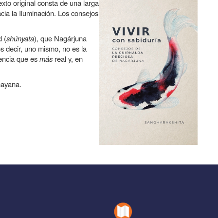
xto original consta de una larga
ia la Iluminación. Los consejos
d (
shúnyata
), que Nagárjuna
es decir, uno mismo, no es la
iencia que es
más
real y, en
hayana.