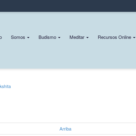
Pasar
al
contenido
principal
n
io
Somos
Budismo
Meditar
Recursos Online
gation
kshita
Arriba