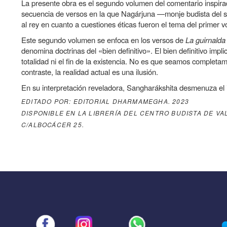
La presente obra es el segundo volumen del comentario inspir
transversales
la
secuencia de versos en la que Nagárjuna —monje budista del si
de
al rey en cuanto a cuestiones éticas fueron el tema del primer
navegación
Book
Este segundo volumen se enfoca en los versos de
La guirnalda
denomina doctrinas del «bien definitivo». El bien definitivo imp
para
totalidad ni el fin de la existencia. No es que seamos completa
Vivir
contraste, la realidad actual es una ilusión.
con
En su interpretación reveladora, Sangharákshita desmenuza el 
sabiduría
EDITADO POR: EDITORIAL DHARMAMEGHA. 2023
DISPONIBLE EN LA LIBRERÍA DEL CENTRO BUDISTA DE VA
C/ALBOCÁCER 25.