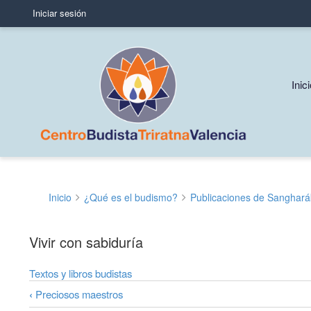
Iniciar sesión
User
account
menu
Mai
Inic
navi
Inicio
¿Qué es el budismo?
Publicaciones de Sanghará
Sobrescribir
enlaces
Vivir con sabiduría
de
Textos y libros budistas
ayuda
‹
Preciosos maestros
a
Enlaces