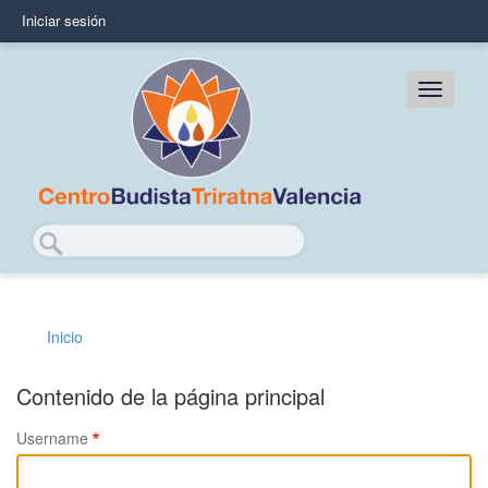
Pasar
Iniciar sesión
User
al
contenido
account
principal
Main
menu
navig
Buscar
Inicio
Sobrescribir
enlaces
Contenido de la página principal
de
Username
ayuda