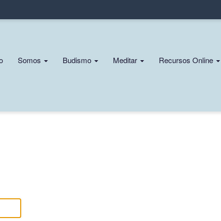
Pasar
al
contenido
principal
n
io
Somos
Budismo
Meditar
Recursos Online
gation