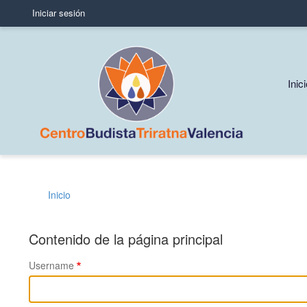
Iniciar sesión
User
account
menu
Mai
Inic
navi
Inicio
Sobrescribir
enlaces
Contenido de la página principal
de
Username
ayuda
a