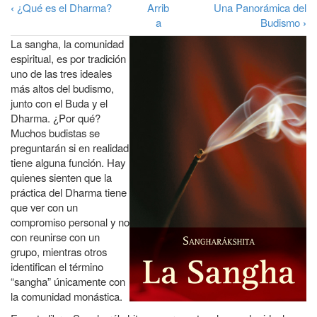
a
‹
¿Qué es el Dharma?
Arrib
Una Panorámica del
Enlaces
a
Budismo
›
la
transversales
La sangha, la comunidad
navegación
de
espiritual, es por tradición
uno de las tres ideales
Book
más altos del budismo,
para
junto con el Buda y el
¿Qué
Dharma. ¿Por qué?
Muchos budistas se
es
preguntarán si en realidad
la
tiene alguna función. Hay
quienes sienten que la
Sangha?
práctica del Dharma tiene
que ver con un
compromiso personal y no
con reunirse con un
grupo, mientras otros
identifican el término
“sangha” únicamente con
la comunidad monástica.