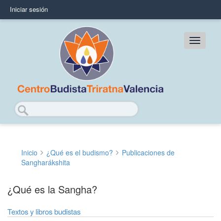
Pasar
Iniciar sesión
User
al
contenido
account
principal
Main
menu
navig
Buscar
Inicio
¿Qué es el budismo?
Publicaciones de
Sobrescribir
Sangharákshita
enlaces
¿Qué es la Sangha?
de
ayuda
Textos y libros budistas