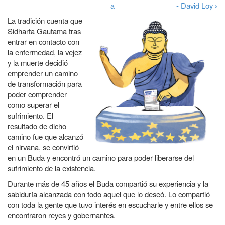
Enlaces
a
a
- David Loy
›
transversales
La tradición cuenta que
la
de
Sidharta Gautama tras
navegación
entrar en contacto con
Book
la enfermedad, la vejez
para
y la muerte decidió
¿Qué
emprender un camino
de transformación para
votaría
poder comprender
el
como superar el
sufrimiento. El
Buda?
resultado de dicho
camino fue que alcanzó
el nirvana, se convirtió
en un Buda y encontró un camino para poder liberarse del
sufrimiento de la existencia.
Durante más de 45 años el Buda compartió su experiencia y la
sabiduría alcanzada con todo aquel que lo deseó. Lo compartió
con toda la gente que tuvo interés en escucharle y entre ellos se
encontraron reyes y gobernantes.