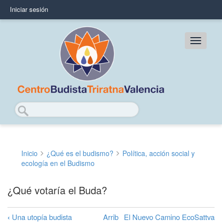
Pasar
Iniciar sesión
User
al
contenido
account
principal
Main
menu
navig
Buscar
Inicio
¿Qué es el budismo?
Política, acción social y
Sobrescribir
ecología en el Budismo
enlaces
¿Qué votaría el Buda?
de
ayuda
‹
Una utopía budista
Arrib
El Nuevo Camino EcoSattva