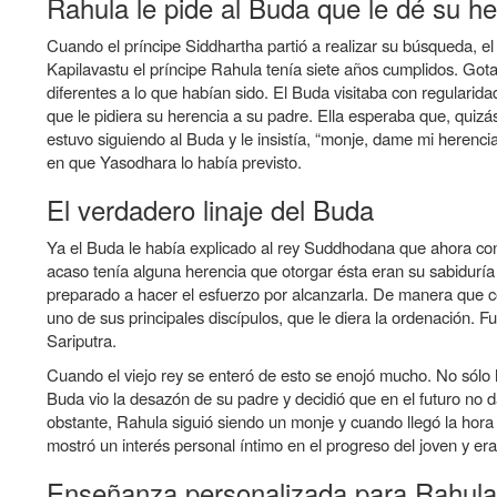
Rahula le pide al Buda que le dé su he
la
de
Cuando el príncipe Siddhartha partió a realizar su búsqueda, e
navegación
Book
Kapilavastu el príncipe Rahula tenía siete años cumplidos. Go
para
diferentes a lo que habían sido. El Buda visitaba con regularid
que le pidiera su herencia a su padre. Ella esperaba que, quizás
Ráhula
estuvo siguiendo al Buda y le insistía, “monje, dame mi herenc
el
en que Yasodhara lo había previsto.
hijo
El verdadero linaje del Buda
del
Ya el Buda le había explicado al rey Suddhodana que ahora cons
Buda
acaso tenía alguna herencia que otorgar ésta eran su sabidurí
preparado a hacer el esfuerzo por alcanzarla. De manera que co
uno de sus principales discípulos, que le diera la ordenación. 
Sariputra.
Cuando el viejo rey se enteró de esto se enojó mucho. No sólo h
Buda vio la desazón de su padre y decidió que en el futuro no 
obstante, Rahula siguió siendo un monje y cuando llegó la hor
mostró un interés personal íntimo en el progreso del joven y e
Enseñanza personalizada para Rahula