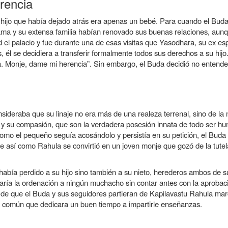
rencia
l hijo que había dejado atrás era apenas un bebé. Para cuando el Bud
tama y su extensa familia habían renovado sus buenas relaciones, au
ad el palacio y fue durante una de esas visitas que Yasodhara, su ex e
, él se decidiera a transferir formalmente todos sus derechos a su hijo.
ia. Monje, dame mi herencia”. Sin embargo, el Buda decidió no entender
ideraba que su linaje no era más de una realeza terrenal, sino de la 
a y su compasión, que son la verdadera posesión innata de todo ser h
mo el pequeño seguía acosándolo y persistía en su petición, el Buda 
Fue así como Rahula se convirtió en un joven monje que gozó de la tutel
abía perdido a su hijo sino también a su nieto, herederos ambos de su 
daría la ordenación a ningún muchacho sin contar antes con la aproba
a de que el Buda y sus seguidores partieran de Kapilavastu Rahula ma
ra común que dedicara un buen tiempo a impartirle enseñanzas.