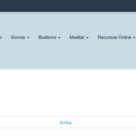
Pasar
al
contenido
principal
n
io
Somos
Budismo
Meditar
Recursos Online
gation
Arriba