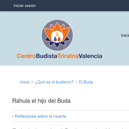
Iniciar sesión
User
account
menu
Mai
Inic
navi
Inicio
¿Qué es el budismo?
El Buda
Sobrescribir
enlaces
Ráhula el hijo del Buda
de
ayuda
‹
Reflexiones sobre la muerte
Enlaces
a
transversales