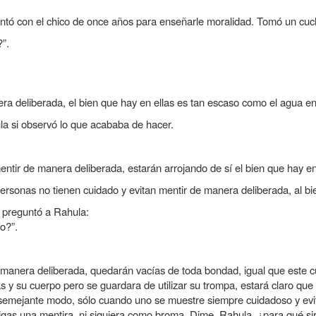
tó con el chico de once años para enseñarle moralidad. Tomó un cuch
”.
era deliberada, el bien que hay en ellas es tan escaso como el agua e
ula si observó lo que acababa de hacer.
tir de manera deliberada, estarán arrojando de sí el bien que hay en 
personas no tienen cuidado y evitan mentir de manera deliberada, al bi
e preguntó a Rahula:
o?”.
manera deliberada, quedarán vacías de toda bondad, igual que este cu
as y su cuerpo pero se guardara de utilizar su trompa, estará claro qu
 semejante modo, sólo cuando uno se muestre siempre cuidadoso y evi
gas una mentira, ni siquiera como broma. Dime, Rahula, ¿para qué sir