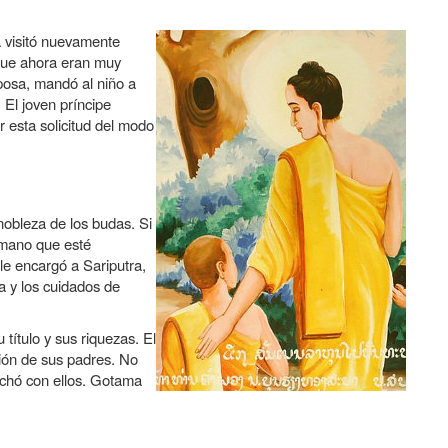
a visitó nuevamente
nque ahora eran muy
sposa, mandó al niño a
 El joven príncipe
 esta solicitud del modo
nobleza de los budas. Si
umano que esté
le encargó a Sariputra,
a y los cuidados de
título y sus riquezas. El
ción de sus padres. No
rchó con ellos. Gotama