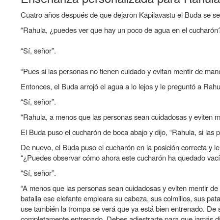
Cuatro años después de que dejaron Kapilavastu el Buda se sen
“Rahula, ¿puedes ver que hay un poco de agua en el cucharón?
“Sí, señor”.
“Pues si las personas no tienen cuidado y evitan mentir de man
Entonces, el Buda arrojó el agua a lo lejos y le preguntó a Rah
“Sí, señor”.
“Rahula, a menos que las personas sean cuidadosas y eviten men
El Buda puso el cucharón de boca abajo y dijo, “Rahula, si las 
De nuevo, el Buda puso el cucharón en la posición correcta y l
“¿Puedes observar cómo ahora este cucharón ha quedado vací
“Sí, señor”.
“A menos que las personas sean cuidadosas y eviten mentir de 
batalla ese elefante empleara su cabeza, sus colmillos, sus pat
use también la trompa se verá que ya está bien entrenado. De
completamente entrenado. Debes adiestrarte para que jamás di