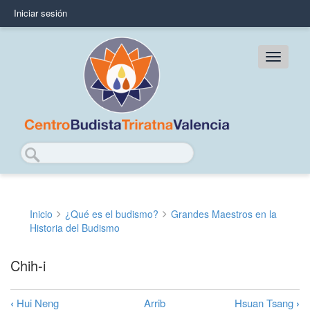
Pasar
Iniciar sesión
User
al
contenido
account
principal
Main
menu
navig
Buscar
Inicio
¿Qué es el budismo?
Grandes Maestros en la
Sobrescribir
Historia del Budismo
enlaces
Chih-i
de
ayuda
‹
Hui Neng
Arrib
Hsuan Tsang
›