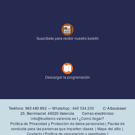
Suscríbete para recibir nuestro boletín
Descargar la programación
Teléfono: 963 480 892‬ —
WhatsApp
:
640 534 200
C/ Albocàsser
25. Benimaclet. 46020-Valencia Correo electrónico:
info@budismo-valencia.es I
¿Como llegar?
Política de Privacidad y Protección de datos personales
|
Pautas de
conducta para las personas que imparten clases
|
Mapa del sitio
|
Contacto
I
Política de cancelación y reembolso
I