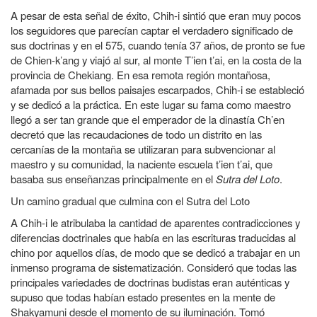
A pesar de esta señal de éxito, Chih-i sintió que eran muy pocos
los seguidores que parecían captar el verdadero significado de
sus doctrinas y en el 575, cuando tenía 37 años, de pronto se fue
de Chien-k’ang y viajó al sur, al monte T’ien t’ai, en la costa de la
provincia de Chekiang. En esa remota región montañosa,
afamada por sus bellos paisajes escarpados, Chih-i se estableció
y se dedicó a la práctica. En este lugar su fama como maestro
llegó a ser tan grande que el emperador de la dinastía Ch’en
decretó que las recaudaciones de todo un distrito en las
cercanías de la montaña se utilizaran para subvencionar al
maestro y su comunidad, la naciente escuela t’ien t’ai, que
basaba sus enseñanzas principalmente en el
Sutra del Loto
.
Un camino gradual que culmina con el Sutra del Loto
A Chih-i le atribulaba la cantidad de aparentes contradicciones y
diferencias doctrinales que había en las escrituras traducidas al
chino por aquellos días, de modo que se dedicó a trabajar en un
inmenso programa de sistematización. Consideró que todas las
principales variedades de doctrinas budistas eran auténticas y
supuso que todas habían estado presentes en la mente de
Shakyamuni desde el momento de su iluminación. Tomó