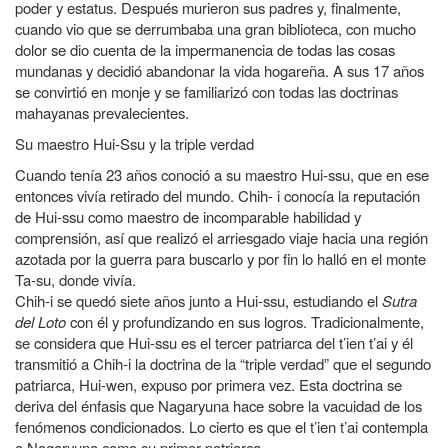
poder y estatus. Después murieron sus padres y, finalmente,
cuando vio que se derrumbaba una gran biblioteca, con mucho
dolor se dio cuenta de la impermanencia de todas las cosas
mundanas y decidió abandonar la vida hogareña. A sus 17 años
se convirtió en monje y se familiarizó con todas las doctrinas
mahayanas prevalecientes.
Su maestro Hui-Ssu y la triple verdad
Cuando tenía 23 años conoció a su maestro Hui-ssu, que en ese
entonces vivía retirado del mundo. Chih- i conocía la reputación
de Hui-ssu como maestro de incomparable habilidad y
comprensión, así que realizó el arriesgado viaje hacia una región
azotada por la guerra para buscarlo y por fin lo halló en el monte
Ta-su, donde vivía.
Chih-i se quedó siete años junto a Hui-ssu, estudiando el
Sutra
del Loto
con él y profundizando en sus logros. Tradicionalmente,
se considera que Hui-ssu es el tercer patriarca del t’ien t’ai y él
transmitió a Chih-i la doctrina de la “triple verdad” que el segundo
patriarca, Hui-wen, expuso por primera vez. Esta doctrina se
deriva del énfasis que Nagaryuna hace sobre la vacuidad de los
fenómenos condicionados. Lo cierto es que el t’ien t’ai contempla
a Nagaryuna como su primer patriarca.