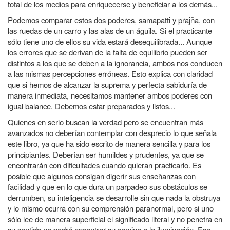
total de los medios para enriquecerse y beneficiar a los demás...
Podemos comparar estos dos poderes, samapatti y prajña, con
las ruedas de un carro y las alas de un águila. Si el practicante
sólo tiene uno de ellos su vida estará desequilibrada... Aunque
los errores que se derivan de la falta de equilibrio pueden ser
distintos a los que se deben a la ignorancia, ambos nos conducen
a las mismas percepciones erróneas. Esto explica con claridad
que si hemos de alcanzar la suprema y perfecta sabiduría de
manera inmediata, necesitamos mantener ambos poderes con
igual balance. Debemos estar preparados y listos...
Quienes en serio buscan la verdad pero se encuentran más
avanzados no deberían contemplar con desprecio lo que señala
este libro, ya que ha sido escrito de manera sencilla y para los
principiantes. Deberían ser humildes y prudentes, ya que se
encontrarán con dificultades cuando quieran practicarlo. Es
posible que algunos consigan digerir sus enseñanzas con
facilidad y que en lo que dura un parpadeo sus obstáculos se
derrumben, su inteligencia se desarrolle sin que nada la obstruya
y lo mismo ocurra con su comprensión paranormal, pero si uno
sólo lee de manera superficial el significado literal y no penetra en
su sentido no podrá encontrar su camino a la iluminación. Esa