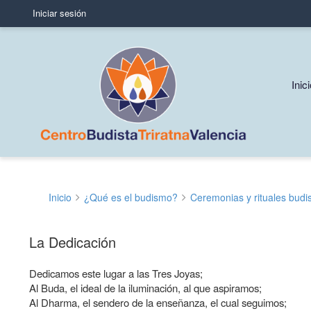
Iniciar sesión
User
account
menu
Mai
Inic
navi
Inicio
¿Qué es el budismo?
Ceremonias y rituales budi
Sobrescribir
enlaces
La Dedicación
de
Dedicamos este lugar a las Tres Joyas;
ayuda
Al Buda, el ideal de la iluminación, al que aspiramos;
a
Al Dharma, el sendero de la enseñanza, el cual seguimos;