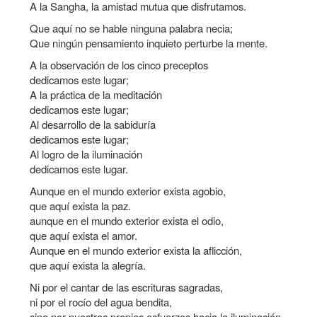
A la Sangha, la amistad mutua que disfrutamos.
la
Que aquí no se hable ninguna palabra necia;
navegación
Que ningún pensamiento inquieto perturbe la mente.
A la observación de los cinco preceptos
dedicamos este lugar;
A la práctica de la meditación
dedicamos este lugar;
Al desarrollo de la sabiduría
dedicamos este lugar;
Al logro de la iluminación
dedicamos este lugar.
Aunque en el mundo exterior exista agobio,
que aquí exista la paz.
aunque en el mundo exterior exista el odio,
que aquí exista el amor.
Aunque en el mundo exterior exista la aflicción,
que aquí exista la alegría.
Ni por el cantar de las escrituras sagradas,
ni por el rocío del agua bendita,
sino por nuestros propios esfuerzos hacia la iluminación