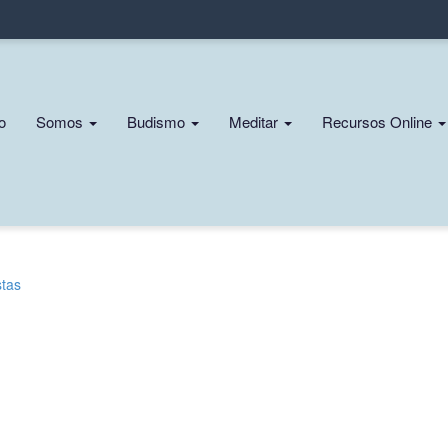
Pasar
al
contenido
principal
n
io
Somos
Budismo
Meditar
Recursos Online
gation
stas