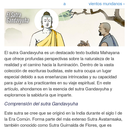
Enlaces
a
a
vientos mundanos
›
transversales
la
de
navegación
Book
para
El
sutra
El sutra Gandavyuha es un destacado texto budista Mahayana
que ofrece profundas perspectivas sobre la naturaleza de la
Gandavyuha
realidad y el camino hacia la iluminación. Dentro de la vasta
colección de escrituras budistas, este sutra ocupa un lugar
especial debido a sus enseñanzas intrincadas y su capacidad
para guiar a los practicantes en su viaje espiritual. En este
artículo, ahondamos en la esencia del sutra Gandavyuha y
exploramos la sabiduría que imparte.
Comprensión del sutra Gandavyuha
Este sutra se cree que se originó en la India durante el siglo I de
la Era Común. Forma parte del más extenso Sutra Avatamsaka,
también conocido como Sutra Guirnalda de Flores, que es