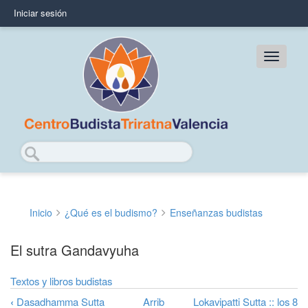
Pasar
Iniciar sesión
User
al
contenido
account
principal
Main
menu
navig
Buscar
Inicio
¿Qué es el budismo?
Enseñanzas budistas
Sobrescribir
enlaces
El sutra Gandavyuha
de
Textos y libros budistas
ayuda
‹
Dasadhamma Sutta
Arrib
Lokavipatti Sutta :: los 8